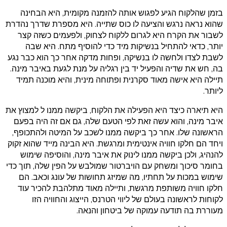
בזמן שהלקוח הגיע לפגוש אותה להזמנה מקומית, היא הבחינה
שהוא נראה נרגש והציעה לו כוס שתייה. היא מספרת שדרך נהדרת
לשבור את הקרח היא לגרום ללקוח לצחוק, ולפעמים כשזה קצר
יותר, כדאי להתחיל בנשיקות מיד כדי להוסיף מתח. היא שבה
לשבת לצדו ולחשה לו בנשיקה, ופחות מדקה אחר כך הוא כבר נגע
בה, חש את שדיה והפעיל יד בין רגליה על מנת לגעת באיבר מינה.
תיילה היא אישה מאוד סקרנית ופתוחה מינית, והיא מוכנה תמיד
ליותר.
היא תיארה כיצד היא הפעילה את הלקוח, ביקשה ממנו ל למצוץ את
איבר מינה, והוא עשה זאת לפי הטעם שלה, גם אם זה היה בפעם
הראשונה שלו. אחר כך ביקשה ממנו לשכב על המיטה ולהתכופף,
ויחד הם חלקו חוויה אינטימית ומרגשת. היא הבינה מייד שהוא זקוק
להנהיג, ולכן ביקשה ממנו לינוק את איבר מינה, והוסיפה שימוש
בחומר סיכוך ומשחק עם הויברטור שמולבש על הפין שלה, תוך כדי
שימוש במכות על תחתיו, מה שמיזג תחושות של עונג וכאב. הם
חלקו חוויה משותפת מרגשת, ותיילה מאוד מתלהבת להכיר עוד
לקוחות לראשונה בעולם של ליווי הטרנס, הייצוג והחוויה הזו
מעוררת בה תודעה עמוקה של ביטחון והנאה.