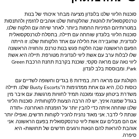
סוכנות הליווי שלנו בלונדון מציעה מבחר איכותי של בנות
טרנסקסואליות לוהטות, שהלקוחות שלנו אוהבים להזמין ולהתנסות
במטרותיהם המיניות החמות ביותר. לאחר שיחה עם הלקוח שלנו,
סוכנות הליווי בלונדון שוחחה עם תיילה, בתסלח לטרנסקסואלית
לונדונית, שהעבירה את הלילה עם אחד הלקוחות שלנו. זו הייתה
הפעם הראשונה שבה הלקוח פגש בנות טרנס, והחוויה הראשונה
שלו לבלות ערב עם אשת ליווי לונדונית מטורפת. תיילה היא אשת
ליווי נאה עם מראה סקסי, שוכנת בקרבת תחנת הרכבת Green
Park, ומבוססת בלב לונדון.
הקולגת עם מראה רזה, במידות 8 בגדים וחשופה לשדיים עם
כוסות DD, היא גם אחת ממדגימות ה־Busty Escorts שלנו. תיילה
משדרת ביטחון עצמי ומוכנה תמיד לחוויות מרגשות. עם איבר מין
בגודל שמונה אינץ’, יש לה הרבה הצעות ללקוחותיה. סוכנות הליווי
שלנו שוחחה איתה כדי להבין יותר על הזמנתה האחרונה: «תודה
שנתת לי לדבר, אני מאוד נהנית להכיר לקוחות חדשים, ואפילו יותר
אם הם מבלים עם אשת ליווי טרנסקסואלית בפעם הראשונה. אני
אוהבת להראות להם הנאות ורגעים חדשים של תחושות» היא
סיפרה.