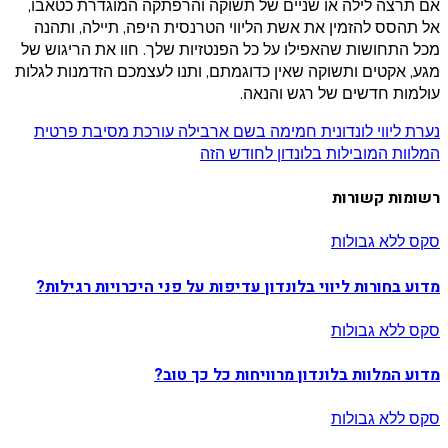
אם תרצה לילה או שניים של תשוקה והרפתקה המוגדרת כטאבו,
אל תהסס להזמין את אשת הליווי הטרנסית היפה, תיילה, ותהנה
מכל התחושות שהאפילו על כל הפנטזיות שלך. חוו את הריגוש של
מגע, אקטים ותשוקה שאין כדוגמתם, ותנו לעצמכם הזדמנות לגלות
עולמות חדשים של רגש והנאה.
Навигация
נערת ליווי לונדונית חמימה בשם ארבילה עורכת מסיבת פרטית
המלוות המובילות בלונדון לחודש הזה
по
רשומות קשורות
записям
סקס ללא גבולות
מדוע בחורות ליווי בלונדון עדיפות על פני היכרויות רגילות?
סקס ללא גבולות
מדוע המלוות בלונדון מרוויחות כל כך טוב?
סקס ללא גבולות