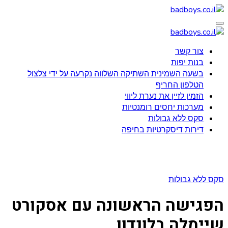
Перейти
к
badboys.co.il
אולגה ובעלה דנילה עברו לאחרונה לסנט פטרסבורג
содержанию
badboys.co.il
צור קשר
אולגה ובעלה דנילה עברו לאחרונה לסנט פטרסבורג
בנות יפות
בשעה השמינית השתיקה השלווה נקרעה על ידי צלצול
הטלפון החריף
הזמין לזיין את נערת ליווי
מערכות יחסים רומנטיות
סקס ללא גבולות
דירות דיסקרטיות בחיפה
סקס ללא גבולות
הפגישה הראשונה עם אסקורט
שיימלה בלונדון