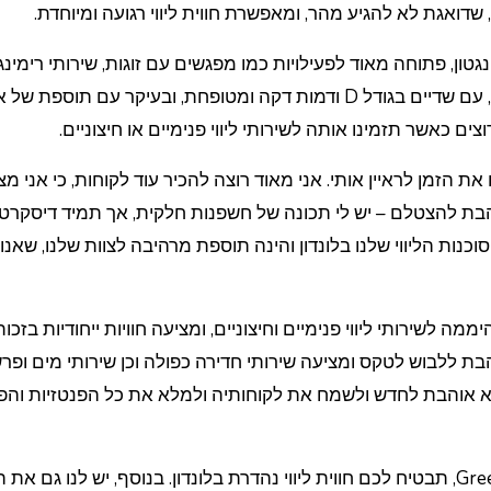
דואגת לא להגיע מהר, ומאפשרת חווית ליווי רגועה ומיוחדת.
דינגטון, פתוחה מאוד לפעילויות כמו מפגשים עם זוגות, שירותי רימינג
צילומים, ומציעה חוויות רבות ומגוונות. היא מושכת מאוד, עם שדיים בגודל D ודמות דקה ומטופחת, ובעיקר עם ת
ים כאשר תזמינו אותה לשירותי ליווי פנימיים או חיצוניים.
זמן לראיין אותי. אני מאוד רוצה להכיר עוד לקוחות, כי אני מצ
בת להצטלם – יש לי תכונה של חשפנות חלקית, אך תמיד דיסקרט
נות הליווי שלנו בלונדון והינה תוספת מרהיבה לצוות שלנו, שאנו
Blond זמינה בכל שעות היממה לשירותי ליווי פנימיים וחיצוניים, ומציעה חוויות ייחודיות בז
בת ללבוש לטקס ומציעה שירותי חדירה כפולה וכן שירותי מים ופרש
א אוהבת לחדש ולשמח את לקוחותיה ולמלא את כל הפנטזיות והפ