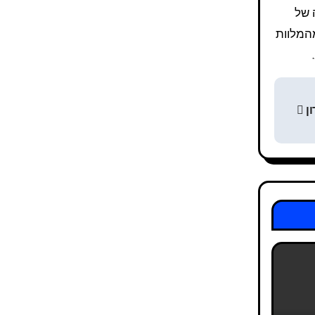
ה של
מהמלוות
ון