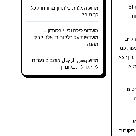
דמנות לבלות זמן עם חלק מהמלוות ה-Shemale
מדוע המלוות בלונדון מרוויחות כל
כך טוב?
וחה
מועדוני לילה וליווי בלונדון –
מועדפות על הלקוחות שלנו לבילוי
אטרליים.
מהנה
ד להצעות כמו
ודל D ודמות רזה, בנוסף ליתרון יוצא
מדוע بعض الرجال אוהבים נערות
 או
ליווי גדולות בלונדון
רטים
א
יקורות