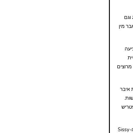
 וגם
וספת של אבר מין
יעה
ית
 מרוצים
כות איבר
ות.
טריש
ה-Trans Escort Veronica, הממוקמת קרוב ל-Green Park, תבטיח לכם חווית ליווי נהדרת בלונדון. בנוסף, יש לנו גם את ה-Sissy