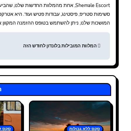
Shemale Escort, אחת מהמלוות החדשות של
סשימות סטריפ, פיסטינג, עבודות פטיש ועוד. היא אטרק
המושכות שלנו, ניתן להשתמש בטופס ההזמנה המקוון או 
Н
המלוות המובילות בלונדון לחודש הזה
а
в
и
г
ר
а
ц
и
סקס ללא גבולות
סקס ל