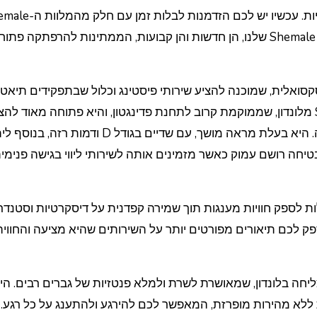
מלוות Shemale, שהן נשים טרנסג’נדריות או טרנסוויסטיות. עכשיו יש לכם הז
הטובות ביותר בלונדון. אנו מציגים את מיטב ה-Shemale Escorts שלנו, הן חדשות והן קבועות, הממתינות להרפתקה פת
לוות שלנו נמצאת ה-Tina, מלווה בי-סקסואלית, שמוכנה להציע שירותי פיסטינג וכלול שבתפקידים תי
לאחרונה הצטרפו אלינו גם ה-Paula — מלווה Shemale מלונדון, שממוקמת קרוב לתחנת פדינגטון, והיא פתוחה מאו
מפגשים זוגיים, שירותי רימינג וכן צילום וידאו של הפגישה. היא בעלת מראה מושך, עם שדיים בג
טיחה רושם עמוק כאשר מזמינים אותה לשירותי ליווי בגישה פנימית
גלות לספק חוויות מענגות תוך שמירה קפדנית על דיסקרטיות וסטנד
פק לכם תיאורים מפורטים יותר על השירותים שהיא מציעה והחוויה
ה מצליחה בלונדון, שמאושרת לשרת ולמלא פנטזיות של גברים רבים. הי
לא מהירות מופרזת, המאפשר לכם להירגע ולהתענג על כל רגע. ב