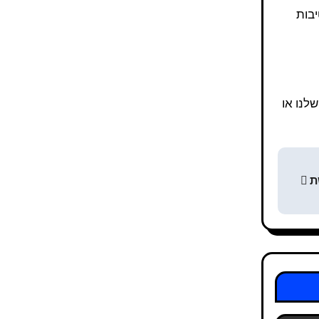
יבות
שלנו או
שת