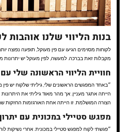
בנות הליווי שלנו אוהבות ל
לקוחות מסוימים הגיעו עם פין מעוקל, תופעה נפוצה יותר ממה שחושבים. גברים רבים חוששים שזה ירתיע נשים, אך בפועל רובן
מקבלות זאת בברכה. למעשה, לפין מעוקל יש יתרונות מפתי
חוויית הליווי הראשונה שלי עם 
״באחד המפגשים הראשונים שלי, גיליתי שלקוח יש פין מע
הייתה אתגר מעניין. אך מהר מאוד גיליתי את היתרונות 
הצורה המושלמת. זו הייתה אחת האורגזמות החזקות שחו
מפגש סטיילי במכונית עם יתרון
״פגשתי לקוח למפגש סטיילי במכונית. אחרי נשיקות לוהט