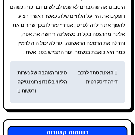
היטב. נראה שהגברים לא שמו לב לשום דבר כזה, כשהם
דופקים את הזין על הלחיים שלה. כאשר ראשיד הציע
להפוך את הילדה לסרטן, אנדריי עזר לו בכך שהרים את
אלינה מהרצפה בקלות. כשאלינה ריחשה את אפה,
והזילה את הדמעה הראשונה, יגור לא יכול היה לדמיין
כמה היא כואבת בנשמה. יגור התבייש בפני אשתו.
Н
האזנת סתר לרכב
סיפור האהבה של נערות
а
דירה דיסקרטית
הליווי בלונדון: רומנטיקה
в
ורגשות
и
г
а
רשומות קשורות