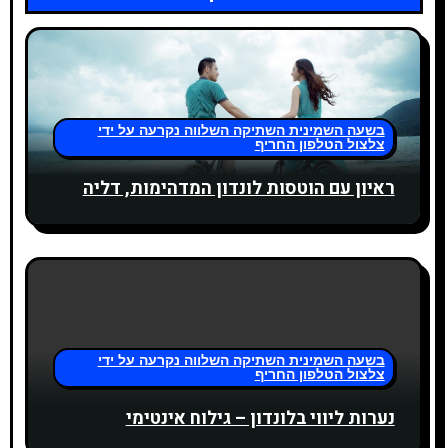
ц
и
я
п
בשעה השמינית השתיקה השלווה נקרעה על ידי
צלצול הטלפון החריף
о
ראיון עם הוטסות לונדון המדהימות, דליה
з
а
п
и
בשעה השמינית השתיקה השלווה נקרעה על ידי
с
צלצול הטלפון החריף
נערות ליווי בלונדון – גילוח אינטימי
я