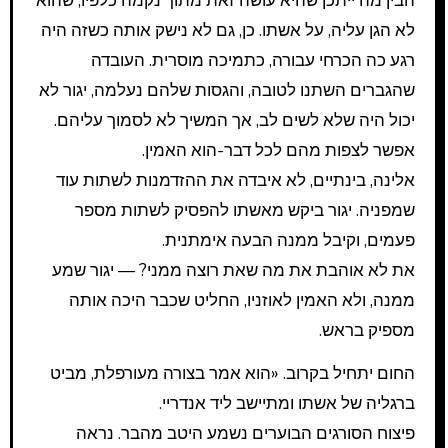
הבין מה ייתכן שהיא עושה זאת מתוך נקמה כלפיו, שהוא
לא הגן עליה, על אשתו. כן, גם לא נישק אותה כשזה היה
רגע כה הכרחי עבורה, כתמיכה מוסרית. העובדה
שהגברים השתנו לטובה, והגסות שלהם נעלמה, יגור לא
יכול היה שלא לשים לב, אך המשיך לא לסמוך עליהם.
אפשר לצפות מהם לכל דבר-הוא האמין.
אלינה, בינתיים, לא איבדה את ההזדמנות לשתות עוד
שמפניה. יגור ביקש מאשתו להפסיק לשתות מספר
פעמים, וקיבל ממנה הבעה אימתנית.
את לא אוהבת את מה שאת רוצה ממני? — יגור שמע
ממנה, ולא האמין לאוזניו, החליט שכבר היכה אותה
מספיק בראש.
החום יתחיל בקרוב. «הוא אמר בצורה מעורפלת, מביט
ברגליה של אשתו ומתיישב ליד אנדריי.
פיצוח הסורגים הבוערים נשמע היטב מהבר. נראה