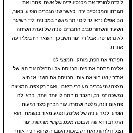
לילדה להוריד את מכנסיו. ידיה של אשתו פתחו את
חגורתו והמכנסיים ירדו. כאשר שני הגברים הופיעו באור,
הם אפילו נראו גדולים יותר מאשר במכונית. ליד השיער
השעיר והשחור סביב החברים, פניה של נערת השיחה
לא נראו יפה, אבל רק יגור חשב כך. השאר היו בעלי דעה
אחרת.
תפתחי את הפה, מותק, ותמצצי לנו.
אלינה פתחה את פיה והכניסה אליו תחילה את הזין של
אנדריי, ואז הוציאה אותו, הכניסה את השני. אז היא
מצצה שני גברים מעוררי תיאבון, ואגור רק צפה. המציצה
נמשכה זמן רב, והגברים התחילו יותר ויותר, וקראו לה
פתאום זונה, מלטה ושמרה. יגור הבחין כיצד דמעות
הופיעו לנגד עיניה של אלינה, ונפגע מאוד בנשמתו. הוא
התקרב וידא שהיא בוכה מעט, בקושי מורגשת. יגור
הצליח לזהות זאת רק בזכות העובדה שהוא הכיר אותה