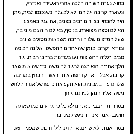
בחוץ. נערת השיחה הלכה אחרי ראשידה ואנדריי,
ונשארה קרובה אליהם ולא לבעלה. כשנכנסו לבית, ניתן
היה להבחין בציורים רבים בפנים, אח ענק באמצע
האולם וספה מפוארת. בנוסף, באולם היה גם מיני בר,
שעל המדפים שלו היו הרבה משקאות מסוגים שונים,
ובוודאי יקרים. בזמן שהאחרים התפשטו, אלינה הביטה
סביב. רגליה החשופות נעו בעדינות ברחבי הבית. יגור
הלך אחריה, הוא רצה להגיד לה משהו כדי שהיא תישאר
קרובה, אבל היא רק דחפה אותו. ראשיד הבחין במריבה
שלהם עוד במכונית, הוא תקע את כתפו של אנדריי, לחש
משהו אליו והנהן לכיוונם, גיחך.
בסדר, תהיי בבית. אנחנו לא כל כך גרועים כמו שאתה
חושב. «אמר אנדרו וניגש למיני בר.
בטח. אנחנו לא שדים. אחי, תני לילדה כוס שמפניה, ואני