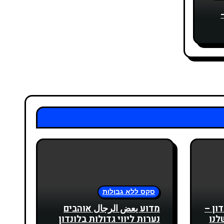
סקס ללא גבולות
דון –
מדוע بعض الرجال אוהבים
לנו
נערות ליווי גדולות בלונדון