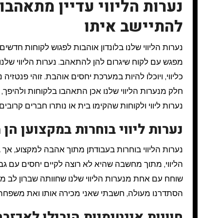
נערות הליווי עדיין מתאהב
להתיישב איתו
נערות הליווי שלנו בלונדון אוהבות לפגוש לקוחות חדשים וליהנות מהזמן המוקדש להכרתם ולתחביביהם, אך הן לעיתים חולמות על
מפגש עם לקוח שיגרום להן להתאהב. נערות הליווי שלנו 
כליווי, ויוכלו להיות במערכת יחסים אוהבת. זוהי פנטזיה
חלק מנערות הליווי שלנו אכן התאהבו בלקוחות ולהיפך,
נערות ליווי ולקוחות שהקימו בית או נותרו חברים קרובים.
נערות ליווי בוחרות במקצוען הן
נערות הליווי בוחרות בעבודתן מתוך אהבה למקצוע, אך
הליווי, מתוך מחשבה שהיא לא רוצה לקיים יחסים עם גב
שוחח עם אחת מנערות הליווי שלנו שחוותה שברון לב מפ
הסתדרנו מעולה, חשבתי שאני מכירה אותו ואת משפחתו ל
חוויות אינטימיות הובילו לאכזב