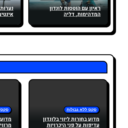
я
ראיון עם הוטסות לונדון
נערות ל
п
המדהימות, דליה
אינטימ
о
з
а
п
и
с
я
м
סקס ללא גבולות
סקס 
מדוע בחורות ליווי בלונדון
מדוע 
עדיפות על פני היכרויות
מרווי