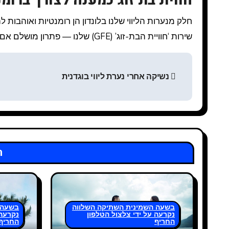
חווית בת זוג כמענה לצורך ברומנ
חלק מנערות הליווי שלנו בלונדון הן רומנטיות ואוהבות ל
שירות ‘חוויית הבת-זוג’ (GFE) שלנו — פתרון מושלם אם אתם רוצים את כל ההנאות של בת זוג בלי מחויבות.
Н
נשיקה אחרי נערת ליווי בוגדנית
а
в
и
г
ר
а
ц
и
בשעה השמינית השתיקה השלווה
בשעה 
נקרעה על ידי צלצול הטלפון
נקרעה 
החריף
החריף