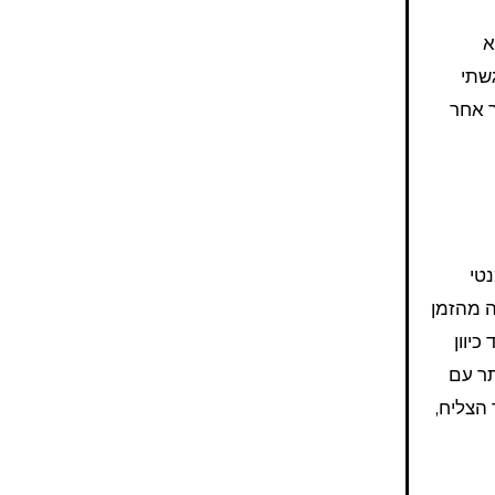
א
גשתי
ר אחר
טי
ה מהזמן
כיוון
תר עם
 הצליח,