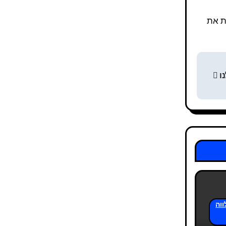
ות את
נו
וה