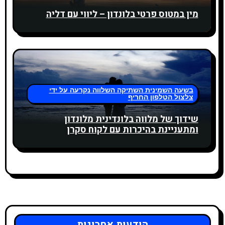
с
מין במטוס פרטי בלונדון – ליווי עם דליה
я
м
בשעה השמינית השתיקה השלווה נקרעה על ידי
צלצול הטלפון החריף
שידוך של מלווה בלונדינית מלונדון
ומתעניינת בהיכרות עם לקוח סקרן
относительно נטייה מינית ביילי
הודעות אחרונות